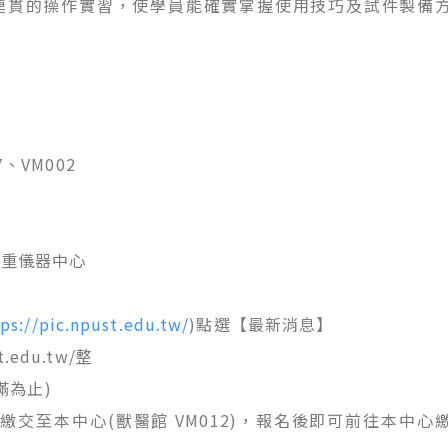
連貫的操作實習，使學員能確實掌握使用技巧及試件製備
、VM002
貴重儀器中心
ps://pic.npust.edu.tw/
)點選【最新消息】
t.edu.tw/整
滿為止)
前繳交至本中心(獸醫館 VM012)，報名後即可前往本中心