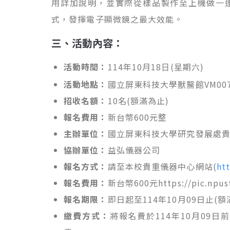
用詳加說明，並實際從樣品製作至上機做一
式，發揮電子顯微鏡之最大效能。
三、活動內容：
活動時間：
114年10月18
(星期六)
日
活動地點：
國立屏東科技大學獸醫館VM007
招收名額：
10名(額滿為止)
報名費用：
新台幣600元整
主辦單位：
國立屏東科技大學研究發展處
協辦單位：
益弘儀器公司
報名方式：
請至本校貴重儀器中心網站(
htt
報名費用：
新台幣600元https://pic.npus
報名期限：
即日起至114年10月09日止(額
繳費方式：
將報名費於114年10月09日