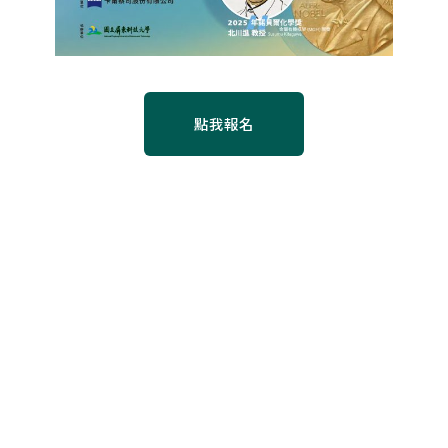
點我報名
聯絡資訊
地址：屏東縣內埔鄉老埤村學府路1號(獸醫系館地下室
VM012)
電話：08-7703202 分機5430 蔡育真 小姐; 莊淑瑛 小
姐